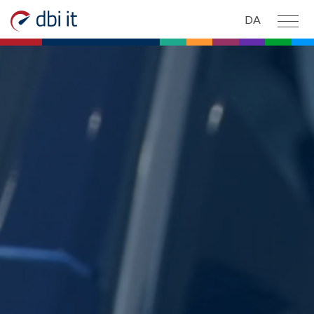
Spring til hovedindhold
DA
PRODUKTER
Bilstatistik.dk
Qanto Fleet
AltOmBilen.dk
Motorregister.dk
Standardpriser.dk
Energimærker.dk