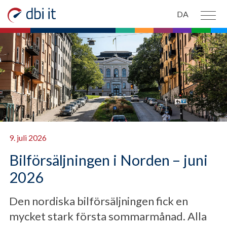
Spring til hovedindhold
DA
PRODUKTER
OM OS
NYHEDER
KONTAKT OS
9. juli 2026
Bilförsäljningen i Norden – juni
2026
Den nordiska bilförsäljningen fick en
mycket stark första sommarmånad. Alla