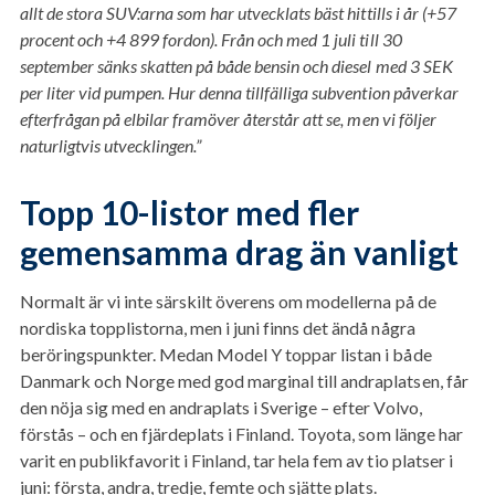
allt de stora SUV:arna som har utvecklats bäst hittills i år (+57
procent och +4 899 fordon). Från och med 1 juli till 30
september sänks skatten på både bensin och diesel med 3 SEK
per liter vid pumpen. Hur denna tillfälliga subvention påverkar
efterfrågan på elbilar framöver återstår att se, men vi följer
naturligtvis utvecklingen.”
Topp 10-listor med fler
gemensamma drag än vanligt
Normalt är vi inte särskilt överens om modellerna på de
nordiska topplistorna, men i juni finns det ändå några
beröringspunkter. Medan Model Y toppar listan i både
Danmark och Norge med god marginal till andraplatsen, får
den nöja sig med en andraplats i Sverige – efter Volvo,
förstås – och en fjärdeplats i Finland. Toyota, som länge har
varit en publikfavorit i Finland, tar hela fem av tio platser i
juni: första, andra, tredje, femte och sjätte plats.