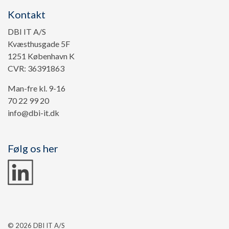
Kontakt
DBI IT A/S
Kvæsthusgade 5F
1251 København K
CVR: 36391863
Man-fre kl. 9-16
70 22 99 20
info@dbi-it.dk
Følg os her
© 2026 DBI IT A/S