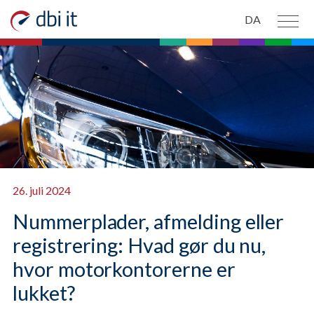
Spring til hovedindhold
DA
PRODUKTER
OM OS
NYHEDER
KONTAKT OS
26. juli 2024
Nummerplader, afmelding eller
registrering: Hvad gør du nu,
hvor motorkontorerne er
lukket?