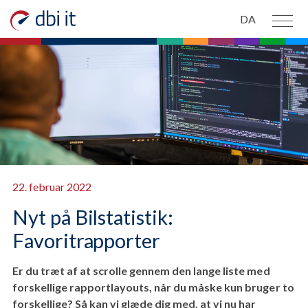
Spring til hovedindhold
DA
PRODUKTER
OM OS
NYHEDER
KONTAKT OS
22. februar 2022
Nyt på Bilstatistik:
Favoritrapporter
Er du træt af at scrolle gennem den lange liste med
forskellige rapportlayouts, når du måske kun bruger to
forskellige? Så kan vi glæde dig med, at vi nu har