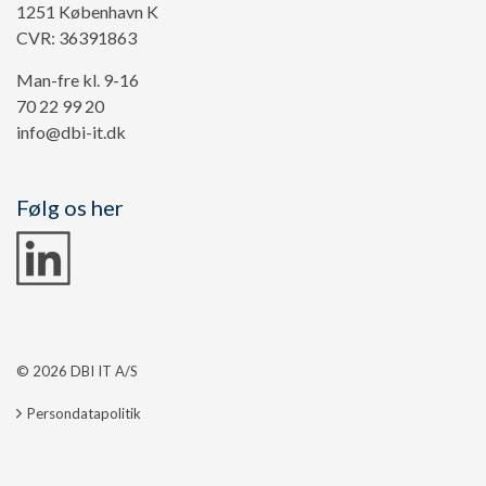
1251 København K
CVR: 36391863
Man-fre kl. 9-16
70 22 99 20
info@dbi-it.dk
Følg os her
© 2026 DBI IT A/S
Persondatapolitik