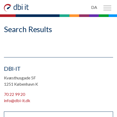
Spring til hovedindhold
DA
PRODUKTER
Search Results
OM OS
NYHEDER
DBI-IT
KONTAKT OS
Kvæsthusgade 5F
1251 København K
70 22 99 20
info@dbi-it.dk