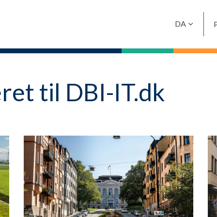
Spring til hovedindhold
DA
et til DBI-IT.dk