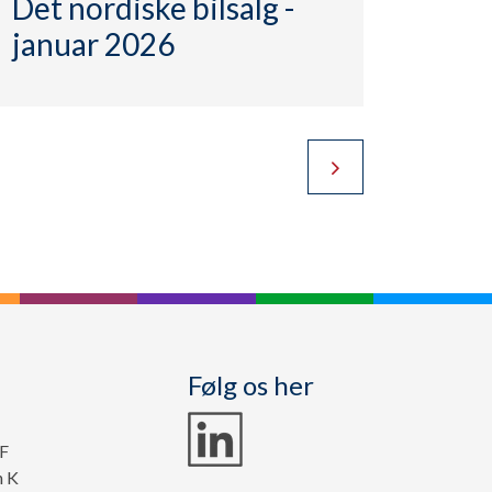
Det nordiske bilsalg -
januar 2026
Følg os her
5F
n K