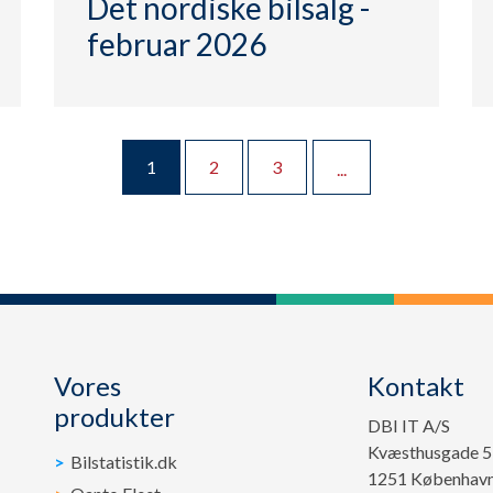
Det nordiske bilsalg -
februar 2026
1
2
3
...
Vores
Kontakt
produkter
DBI IT A/S
Kvæsthusgade 
Bilstatistik.dk
1251 Københav